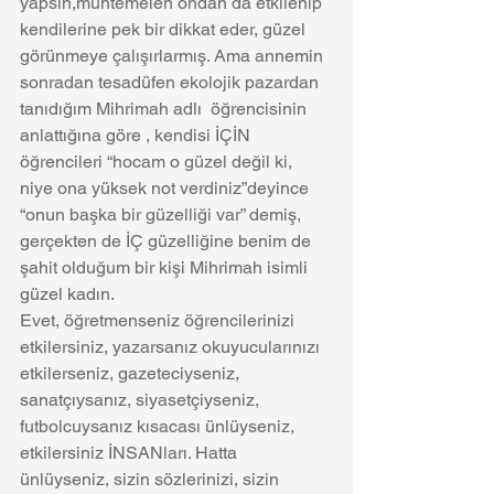
yapsın,muhtemelen ondan da etkilenip 
kendilerine pek bir dikkat eder, güzel 
görünmeye çalışırlarmış. Ama annemin 
sonradan tesadüfen ekolojik pazardan 
tanıdığım Mihrimah adlı  öğrencisinin 
anlattığına göre , kendisi İÇİN 
öğrencileri “hocam o güzel değil ki, 
niye ona yüksek not verdiniz”deyince 
“onun başka bir güzelliği var” demiş, 
gerçekten de İÇ güzelliğine benim de 
şahit olduğum bir kişi Mihrimah isimli 
güzel kadın.
Evet, öğretmenseniz öğrencilerinizi 
etkilersiniz, yazarsanız okuyucularınızı 
etkilerseniz, gazeteciyseniz, 
sanatçıysanız, siyasetçiyseniz,  
futbolcuysanız kısacası ünlüyseniz, 
etkilersiniz İNSANları. Hatta 
ünlüyseniz, sizin sözlerinizi, sizin 