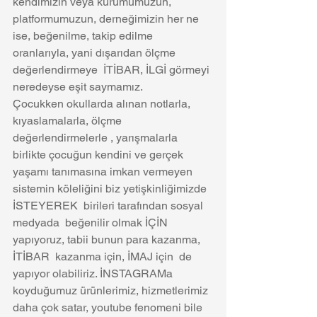
kendimizin veya kurumumuzun, 
platformumuzun, derneğimizin her ne 
ise, beğenilme, takip edilme 
oranlarıyla, yani dışarıdan ölçme 
değerlendirmeye  İTİBAR, İLGİ görmeyi 
neredeyse eşit saymamız.
Çocukken okullarda alınan notlarla, 
kıyaslamalarla, ölçme  
değerlendirmelerle , yarışmalarla 
birlikte çocuğun kendini ve gerçek 
yaşamı tanımasına imkan vermeyen 
sistemin köleliğini biz yetişkinliğimizde  
İSTEYEREK  birileri tarafından sosyal 
medyada  beğenilir olmak İÇİN 
yapıyoruz, tabii bunun para kazanma, 
İTİBAR  kazanma için, İMAJ için  de 
yapıyor olabiliriz. İNSTAGRAMa 
koyduğumuz ürünlerimiz, hizmetlerimiz 
daha çok satar, youtube fenomeni bile 