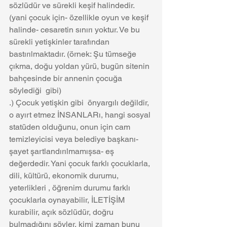
sözlüdür ve sürekli keşif halindedir. 
(yani çocuk için- özellikle oyun ve keşif 
halinde- cesaretin sınırı yoktur. Ve bu 
sürekli yetişkinler tarafından 
bastırılmaktadır. (örnek: Şu tümseğe 
çıkma, doğu yoldan yürü, bugün sitenin 
bahçesinde bir annenin çocuğa 
söylediği  gibi) 
.) Çocuk yetişkin gibi  önyargılı değildir, 
o ayırt etmez İNSANLARı, hangi sosyal 
statüden olduğunu, onun için cam 
temizleyicisi veya belediye başkanı- 
şayet şartlandırılmamışsa- eş 
değerdedir. Yani çocuk farklı çocuklarla, 
dili, kültürü, ekonomik durumu, 
yeterlikleri , öğrenim durumu farklı 
çocuklarla oynayabilir, İLETİŞİM 
kurabilir, açık sözlüdür, doğru 
bulmadığını söyler, kimi zaman bunu 