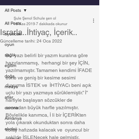
All Posts
Şule Şenol Schule şen ol
All Posts
16 Kas 2019
7 dakikada okunur
Israrla..İhtiyaç, İçerik..
oyuncak
Güncelleme tarihi:
24 Oca 2022
oyun
sağlık
Bu  yazı belirli bir yazım kuralına göre 
hazırlanmamış,  herhangi bir şey İÇİN, 
eğitim
yazılmamıştır. Tamamen kendimi İFADE 
doğa
etme ve geniş bir kesime sesimi 
duyurma İSTEK ve  İHTİYACı beni açık 
medya
uçlu bir yazı yazmaya sürüklemiştir.” İ” 
atlar
harfiyle başlayan sözcükler de 
sonradan büyük harfle yazılmıştır. 
corona
Böylelikle kanımca, İ li bir İÇERİKten 
Almanya
yola çıkarak okunduktan sonra daha 
ekoloji
kolay hafızada kalacak ve  oyuncul bir 
şekilde İŞLENecek hale gelmiştir.