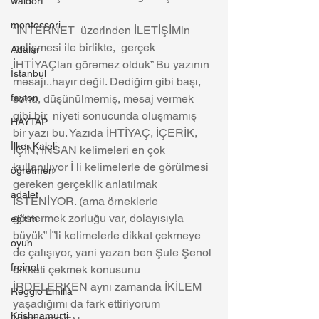
waldorf
montessori
“İNTERNET  üzerinden İLETİŞİMin 
gelişmesi ile birlikte,  gerçek 
Adalar
İHTİYAÇları göremez olduk” Bu yazının 
İstanbul
mesajı..hayır değil. Dediğim gibi başı, 
fayton
sonu, düşünülmemiş, mesaj vermek 
gibi bir  niyeti sonucunda oluşmamış  
HAYTAP
bir yazı bu. Yazıda İHTİYAÇ, İÇERİK, 
İlker Kaleli
İÇİN, İNSAN kelimeleri en çok 
kullanılıyor İ li kelimelerle de görülmesi 
öğretmen
gereken gerçeklik anlatılmak 
adalet
İSTENİYOR. (ama örneklerle 
göstermek zorluğu var, dolayısıyla 
eğitim
büyük” İ”li kelimelerle dikkat çekmeye 
oyun
de çalışıyor, yani yazan ben Şule Şenol 
freinet
dikkati çekmek konusunu 
İRDELERKEN aynı zamanda İKİLEM 
Reggio Emilia
yaşadığımı da fark ettiriyorum 
Krishnamurti