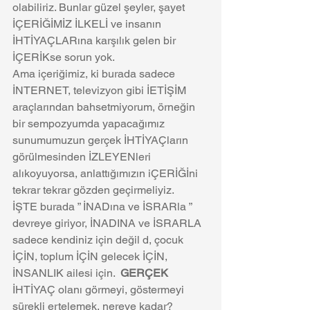
olabiliriz. Bunlar güzel şeyler, şayet 
İÇERİĞİMİZ İLKELİ ve insanın 
İHTİYAÇLARına karşılık gelen bir 
İÇERİKse sorun yok. 
Ama içeriğimiz, ki burada sadece 
İNTERNET, televizyon gibi İETİŞİM  
araçlarından bahsetmiyorum, örneğin 
bir sempozyumda yapacağımız 
sunumumuzun gerçek İHTİYAÇların 
görülmesinden İZLEYENleri 
alıkoyuyorsa, anlattığımızın iÇERİĞİni 
tekrar tekrar gözden geçirmeliyiz.
İŞTE burada ” İNADına ve İSRARla ” 
devreye giriyor, İNADINA ve İSRARLA 
sadece kendiniz için değil d, çocuk 
İÇİN, toplum İÇİN gelecek İÇİN, 
İNSANLIK ailesi için.  
GERÇEK
İHTİYAÇ olanı görmeyi, göstermeyi 
sürekli ertelemek, nereye kadar?