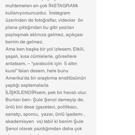
muhtemelen en çok İNSTAGRAMı 
kullanıyorsunuzdur.  İnstagram 
üzerinden de fotoğraflar, videolar  ön 
plana çıktığından bu gibi yazıları 
paylaşmak aklınıza gelmez, açıkçası 
benim de gelmez.
Ama ben başka bir yol izlesem. Etkili, 
şaşalı, kısa cümlelerle, görsellere 
anlatsam, – “yaratıcılık için  5 altın 
kural” falan desem, hele bunu 
Amerika’da bir araştırma enstitüsünün 
yaptığı saptamalarla 
İLİŞKİLENDİRsem, pek bir havalı olur.
Bunları ben- Şule Şenol demeyip de, 
ünlü biri dese (gazeteci, politikacı, 
sanatçı, sporcu,  yazar, ünlü işadamı , 
akademisyen  vs) tabii ki benim Şule 
Şenol olarak yazdığımdan daha çok 