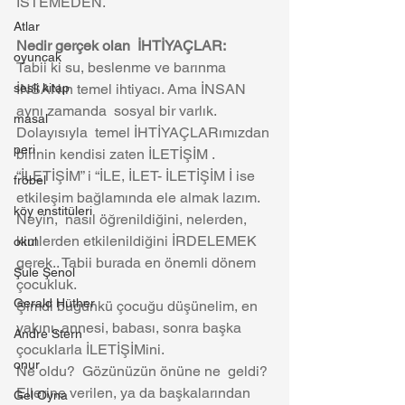
İSTEMEDEN. 
Atlar
Nedir gerçek olan  İHTİYAÇLAR:
oyuncak
Tabii ki su, beslenme ve barınma 
sesli kitap
İNSANın temel ihtiyacı. Ama İNSAN 
aynı zamanda  sosyal bir varlık. 
masal
Dolayısıyla  temel İHTİYAÇLARımızdan 
peri
birinin kendisi zaten İLETİŞİM . 
“İLETİŞİM” i “İLE, İLET- İLETİŞİM İ ise 
fröbel
etkileşim bağlamında ele almak lazım.  
köy enstitüleri
Neyin,  nasıl öğrenildiğini, nelerden, 
kimlerden etkilenildiğini İRDELEMEK  
okul
gerek.. Tabii burada en önemli dönem 
Şule Şenol
çocukluk. 
Gerald Hüther
Şimdi bugünkü çocuğu düşünelim, en 
yakını, annesi, babası, sonra başka 
Andre Stern
çocuklarla İLETİŞİMini.
onur
Ne oldu?  Gözünüzün önüne ne  geldi? 
Ellerine verilen, ya da başkalarından 
Gel Oyna