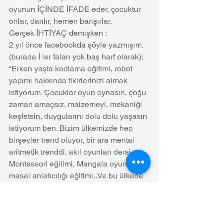
oyunun İÇİNDE İFADE eder, çocuktur 
onlar, darılır, hemen barışırlar. 
Gerçek İHTİYAÇ demişken :
2 yıl önce facebookda şöyle yazmışım. 
(burada İ ler falan yok baş harf olarak):
“Erken yaşta kodlama eğitimi, robot 
yapımı hakkında fikirlerinizi almak 
istiyorum. Çocuklar oyun oynasın, çoğu 
zaman amaçsız, malzemeyi, mekaniği 
keşfetsin, duygularını dolu dolu yaşasın 
istiyorum ben. Bizim ülkemizde hep 
birşeyler trend oluyor, bir ara mental 
aritmetik trenddi, akıl oyunları dersi, 
Montessori eğitimi, Mangala oyunu, 
masal anlatıcılığı eğitimi..Ve bu ülkede 
bunlara ödenen paralar..Hepsinin ayrı 
ayrı yararları olabilir , ama hepsi 
birbirinden kopuk, gerçek oyundan, 