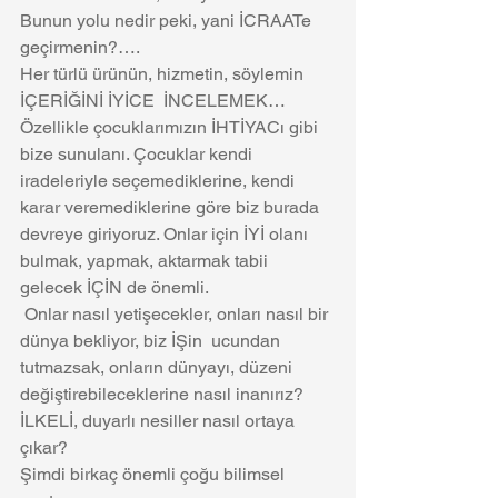
Bunun yolu nedir peki, yani İCRAATe 
geçirmenin?….
Her türlü ürünün, hizmetin, söylemin 
İÇERİĞİNİ İYİCE  İNCELEMEK…
Özellikle çocuklarımızın İHTİYACı gibi 
bize sunulanı. Çocuklar kendi 
iradeleriyle seçemediklerine, kendi 
karar veremediklerine göre biz burada 
devreye giriyoruz. Onlar için İYİ olanı 
bulmak, yapmak, aktarmak tabii 
gelecek İÇİN de önemli.
 Onlar nasıl yetişecekler, onları nasıl bir 
dünya bekliyor, biz İŞin  ucundan 
tutmazsak, onların dünyayı, düzeni 
değiştirebileceklerine nasıl inanırız? 
İLKELİ, duyarlı nesiller nasıl ortaya 
çıkar?
Şimdi birkaç önemli çoğu bilimsel 