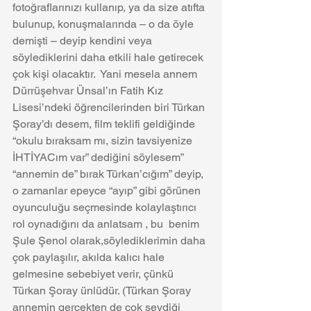
fotoğraflarınızı kullanıp, ya da size atıfta 
bulunup, konuşmalarında – o da öyle 
demişti – deyip kendini veya 
söylediklerini daha etkili hale getirecek 
çok kişi olacaktır.  Yani mesela annem 
Dürrüşehvar Ünsal’ın Fatih Kız 
Lisesi’ndeki öğrencilerinden biri Türkan 
Şoray’dı desem, film teklifi geldiğinde 
“okulu bıraksam mı, sizin tavsiyenize 
İHTİYACım var” dediğini söylesem” 
“annemin de” bırak Türkan’cığım” deyip, 
o zamanlar epeyce “ayıp” gibi görünen 
oyunculuğu seçmesinde kolaylaştırıcı 
rol oynadığını da anlatsam , bu  benim 
Şule Şenol olarak,söylediklerimin daha 
çok paylaşılır, akılda kalıcı hale 
gelmesine sebebiyet verir, çünkü 
Türkan Şoray ünlüdür. (Türkan Şoray 
annemin gerçekten de çok sevdiği 