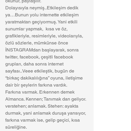
okunur, paylaşılır.
Dolayısıyla neymiş..Etkileşim dedik 
ya…Bunun yolu internette etkileşim 
yaratmaktan geçiyormuş. Yani etkili 
sunumlar yapmak,  kısa ve öz,  
grafikleriyle, resimleriyle, videolarıyla, 
özlü sözlerle, mümkünse önce 
İNSTAGRAMdan başlayarak, sonra 
twitter, facebook, çeşitli facebook 
grupları, daha sonra internet 
sayfası..Veee etkileştik, bugün de 
“birkaç dakikalılığına” oyuna, iletişime 
dair bir şeylerin farkına vardık. 
Farkına varmak. Erkennen demek 
Almanca. Kennen; Tanımak dan geliyor.  
verstehen; anlamak. Stehen: ayakta 
durmak, yani anlamak duruşa yansıyor, 
farkına varmak ise, gelip geçici, kısa 
süreliğine.