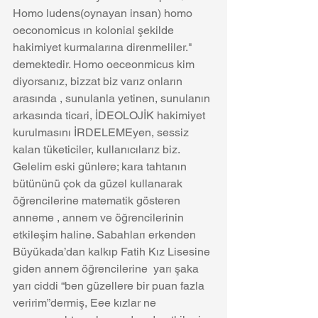
Homo ludens(oynayan insan) homo 
oeconomicus ın kolonial şekilde 
hakimiyet kurmalarına direnmeliler." 
demektedir. Homo oeceonmicus kim 
diyorsanız, bizzat biz varız onların 
arasında , sunulanla yetinen, sunulanın 
arkasında ticari, İDEOLOJİK hakimiyet 
kurulmasını İRDELEMEyen, sessiz 
kalan tüketiciler, kullanıcılarız biz. 
Gelelim eski günlere; kara tahtanın 
bütününü çok da güzel kullanarak 
öğrencilerine matematik gösteren 
anneme , annem ve öğrencilerinin  
etkileşim haline. Sabahları erkenden 
Büyükada’dan kalkıp Fatih Kız Lisesine 
giden annem öğrencilerine  yarı şaka 
yarı ciddi “ben güzellere bir puan fazla 
veririm”dermiş, Eee kızlar ne 