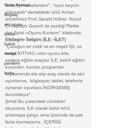
Victor Ananias
fanteziyi kanatlandırır” , “oyun beynin 
gübresidir” demektedir ünlü Alman 
Buğday
sinirbilimci Prof. Gerald Hüther  filozof 
akıl oyunu
Chrisptoph Quarch ile yazdığı"Rettet 
das Spiel =Oyunu Kurtarın”  kitabında. 
çocuk
Etkileşim- İletişim: (İLE –İLET)
hukuk
“Çocuğun en ciddi ve en neşeli İŞi, ve 
temel İHTİYACı olan oyunu bile, 
medya
sadece eğitim araçları İLE, belirli eğitim 
pandemi
kurumları, kurslar, programlar 
korku
kapsamında ele alıp araç olarak da akıl 
oyunlarına,  bilgisayar, tablet, telefonla 
oynanan oyunlara İNDİRGEMİŞ 
durumdayız”.
Şimdi Bu yukarıdaki cümleleri 
okuyunca, İLK olarak üstün körü 
anlamaya çalışır, ama üzerinde de pek 
fazla durmazsınız , İÇERİĞİ 