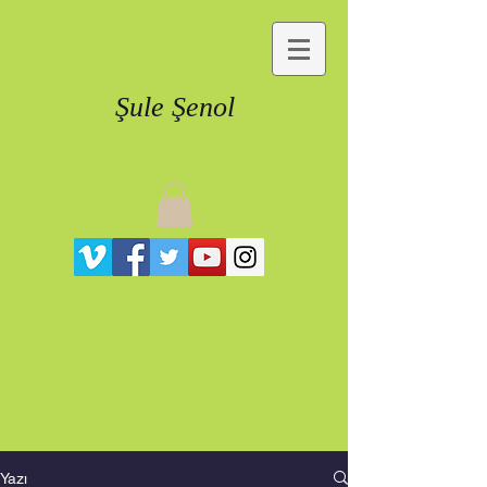
Şule Şenol
Yazı