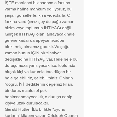
İŞTE maalesef biz sadece o farkına 
varma haline mahkum ediliyoruz, bu 
şaşalı görsellerle, kısa videolarla. O 
farkına vardığımız şey de çoğu zaman 
bizim veya toplumun İHTİYACı değil. 
Gerçek İHTİYAÇ olanı anlayacak hale 
gelene kadar da epeyce tecrübe 
biriktirmiş olmamız gerekir. Ve çoğu 
zaman bunun İÇİN bir zihniyet 
değişikliğine İHTİYAÇ var. Hele hele bu 
duruşumuza yansıyacak ise, toplumda 
birçok kişi ve kurumla ters düşen bir 
hale gelebiliriz, gelebilirsiniz. Onların 
“doğru, İYİ” dediklerini değersiz kılan, 
bir duruş maalesef pek 
benimsenmeyecektir, o duruşa sahip 
kişiye uzak durulacaktır. 
Gerald Hüther İLE birlikte “oyunu 
kurtarın” kitabını yazan Cristoph Quarch 