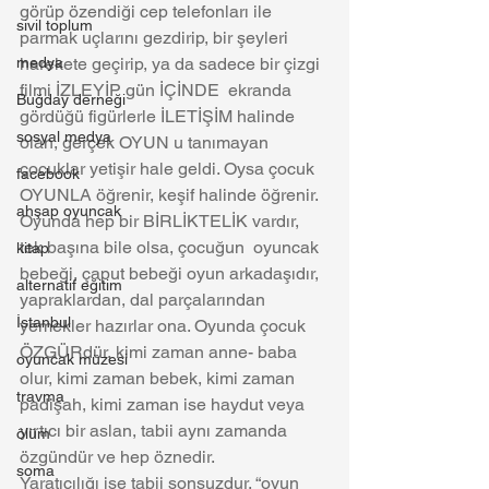
görüp özendiği cep telefonları ile 
sivil toplum
parmak uçlarını gezdirip, bir şeyleri 
medya
harekete geçirip, ya da sadece bir çizgi 
filmi İZLEYİP gün İÇİNDE  ekranda 
Buğday derneği
gördüğü figürlerle İLETİŞİM halinde 
sosyal medya
olan, gerçek OYUN u tanımayan 
çocuklar yetişir hale geldi. Oysa çocuk 
facebook
OYUNLA öğrenir, keşif halinde öğrenir. 
ahşap oyuncak
Oyunda hep bir BİRLİKTELİK vardır, 
tek başına bile olsa, çocuğun  oyuncak 
kitap
bebeği, çaput bebeği oyun arkadaşıdır, 
alternatif eğitim
yapraklardan, dal parçalarından 
İstanbul
yemekler hazırlar ona. Oyunda çocuk 
ÖZGÜRdür, kimi zaman anne- baba 
oyuncak müzesi
olur, kimi zaman bebek, kimi zaman 
travma
padişah, kimi zaman ise haydut veya 
yırtıcı bir aslan, tabii aynı zamanda 
ölüm
özgündür ve hep öznedir.
soma
Yaratıcılığı ise tabii sonsuzdur. “oyun 