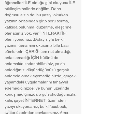
öğrencileri İLE olduğu gibi okuyucu İLE 
etkileşim halinde değilim. Daha 
doğrusu sizin de  bu yazıyı okurken  
yazının ortasından girip soru sorma,  
katkıda bulunma, düzeltme, eleştirme 
olanağınız yok, yani İNTERAKTİF 
olamıyorsunuz. .Dolayısıyla belki 
yazının tamamını okusanız bile bazı 
cümlelerin İÇERİĞİ tam net olmadığı, 
anlatılamadığı İÇİN bütünü de 
anlamakta zorlanabilirsiniz, ya da 
anladığınızı düşündüğünüzü gerçek 
anlamda örnekleyemediğinizde, gerçek 
yaşamdaki uygulamalarını tahayyül 
edemediğinizde, ve bunun üzerinde 
konuşmadığınızda o gün okuduğunuzla 
kalır, şayet İNTERNET  üzerinden 
yazıyı okuyorsanız, belki facebook, 
twitter üzerinden paylaşırsınız. Ama 