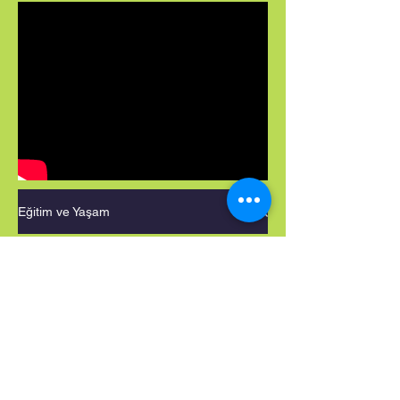
Eğitim ve Yaşam
peri
All
Posts
Yazılar Yakında
oyuncak
Geliyor
oyun
sağlık
Bu blogdaki diğer kategorileri
keşfedin veya daha sonra
eğitim