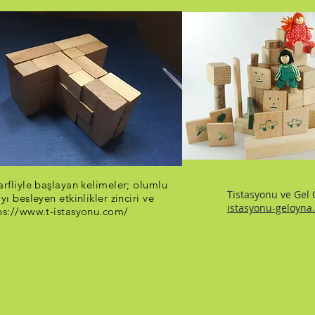
arfliyle başlayan kelimeler; olumlu
Tistasyonu ve Gel 
ıyı besleyen etkinlikler zinciri ve
istasyonu-geloyna.
ps://www.t-istasyonu.com/