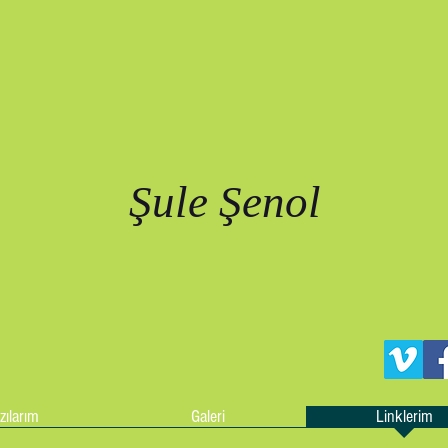
Şule Şenol
zılarım
Galeri
Linklerim