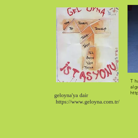
T h
alg
htt
geloyna'ya dair
https://www.geloyna.com.tr/