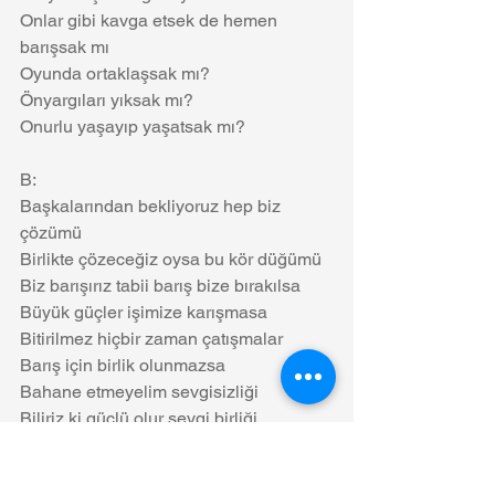
Onlar gibi kavga etsek de hemen 
barışsak mı
Oyunda ortaklaşsak mı?
Önyargıları yıksak mı?
Onurlu yaşayıp yaşatsak mı?
B:
Başkalarından bekliyoruz hep biz 
çözümü
Birlikte çözeceğiz oysa bu kör düğümü
Biz barışırız tabii barış bize bırakılsa
Büyük güçler işimize karışmasa
Bitirilmez hiçbir zaman çatışmalar 
Barış için birlik olunmazsa 
Bahane etmeyelim sevgisizliği
Biliriz ki güçlü olur sevgi birliği
K: