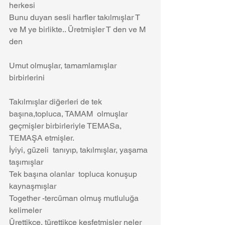
herkesi
Bunu duyan sesli harfler takılmışlar T 
ve M ye birlikte.. Üretmişler T den ve M 
den
Umut olmuşlar, tamamlamışlar 
birbirlerini
Takılmışlar diğerleri de tek 
başına,topluca, TAMAM  olmuşlar  
geçmişler birbirleriyle TEMASa, 
TEMAŞA etmişler.
İyiyi, güzeli  tanıyıp, takılmışlar, yaşama 
taşımışlar
Tek başına olanlar  topluca konuşup   
kaynaşmışlar 
Together -tercüman olmuş mutluluğa  
kelimeler
Ürettikçe, türettikçe keşfetmişler neler 