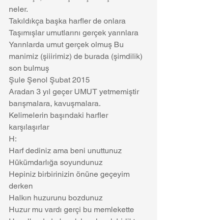
neler. 
Takıldıkça başka harfler de onlara 
Taşımışlar umutlarını gerçek yarınlara
Yarınlarda umut gerçek olmuş Bu 
manimiz (şiiirimiz) de burada (şimdilik) 
son bulmuş
Şule Şenol Şubat 2015
Aradan 3 yıl geçer UMUT yetmemiştir 
barışmalara, kavuşmalara.
Kelimelerin başındaki harfler 
karşılaşırlar
H:
Harf dediniz ama beni unuttunuz
Hükümdarlığa soyundunuz
Hepiniz birbirinizin önüne geçeyim 
derken
Halkın huzurunu bozdunuz
Huzur mu vardı gerçi bu memlekette