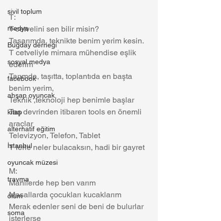
sivil toplum
T:
medya
T-cetvelini sen bilir misin?
Tasarımda, teknikte benim yerim kesin. 
Buğday derneği
T cetveliyle mimara mühendise eşlik 
sosyal medya
ederim
Tarımda, taşıtta, toplantıda en başta 
facebook
benim yerim, 
ahşap oyuncak
Teknik ,teknoloji hep benimle başlar
Taş devrinden itibaren tools en önemli 
kitap
araçlar
alternatif eğitim
Televizyon, Telefon, Tablet
İstanbul
T lerle neler bulacaksın, hadi bir gayret
oyuncak müzesi
M:
travma
Manilerde hep ben varım
Masallarda çocukları kucaklarım
ölüm
Merak edenler seni de beni de bulurlar 
soma
isterlerse