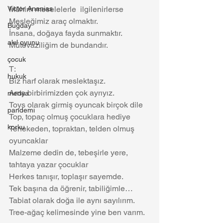
Victor Ananias
Mühim meselelerle  ilgilenirlerse 
Mesleğimiz araç olmaktır.
Buğday
İnsana, doğaya fayda sunmaktır.
akıl oyunu
Mütevaziliğim de bundandır.
çocuk
T: 
hukuk
Biz harf olarak meslektaşız.
Ama birbirimizden çok ayrıyız.
medya
Toys olarak girmiş oyuncak birçok dile
pandemi
Top, topaç olmuş çocuklara hediye
korku
Tenekeden, topraktan, telden olmuş 
oyuncaklar
Malzeme dedin de, tebeşirle yere, 
tahtaya yazar çocuklar
Herkes tanışır, toplaşır sayemde.
Tek başına da öğrenir, tabiliğimle…
Tabiat olarak doğa ile aynı sayılırım.
Tree-ağaç kelimesinde yine ben varım.