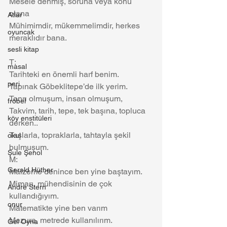
Mesele denmiş, soruna veya konu 
olana
Atlar
Mühimimdir, mükemmelimdir, herkes 
oyuncak
meraklıdır bana.
sesli kitap
T:
masal
Tarihteki en önemli harf benim.
peri
Tapınak Göbeklitepe’de ilk yerim.
Tanrı olmuşum, insan olmuşum,
fröbel
Takvim, tarih, tepe, tek başına, topluca 
köy enstitüleri
derken..
Taşlarla, topraklarla, tahtayla şekil 
okul
bulmuşum.
Şule Şenol
M:
Gerald Hüther
Malzeme denince ben yine baştayım.
Mimarı, mühendisinin de çok 
Andre Stern
kullandığıyım.
onur
Matematikte yine ben varım
Mezura, metrede kullanılırım. 
Gel Oyna