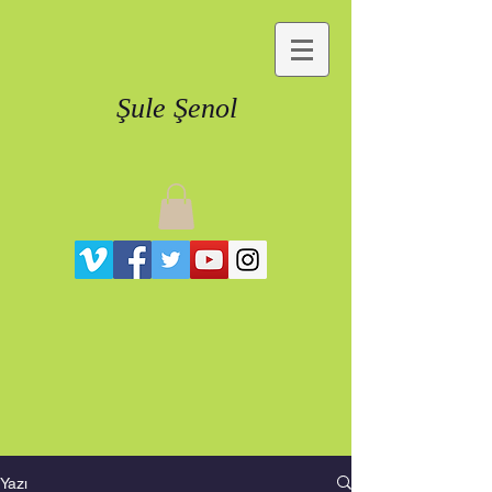
Şule Şenol
Yazı