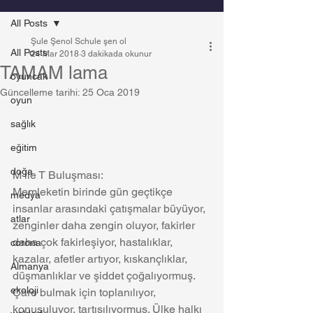
All Posts
Şule Şenol Schule şen ol
All Posts
24 Mar 2018
3 dakikada okunur
TAMAM lama
oyuncak
Güncelleme tarihi:
25 Oca 2019
oyun
sağlık
eğitim
doğa
M ile T Buluşması: 
Memleketin birinde gün geçtikçe 
medya
insanlar arasındaki çatışmalar büyüyor, 
atlar
zenginler daha zengin oluyor, fakirler 
daha çok fakirleşiyor, hastalıklar, 
corona
kazalar, afetler artıyor, kıskançlıklar, 
Almanya
düşmanlıklar ve şiddet çoğalıyormuş.  
ekoloji
Çare bulmak için toplanılıyor, 
konuşuluyor, tartışılıyormuş. Ülke halkı 