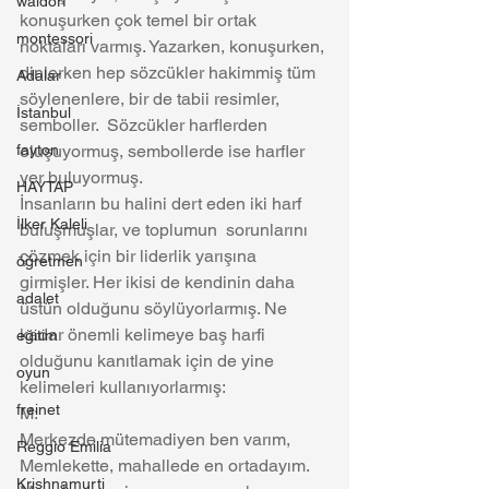
waldorf
konuşurken çok temel bir ortak 
montessori
noktaları varmış. Yazarken, konuşurken, 
dinlerken hep sözcükler hakimmiş tüm 
Adalar
söylenenlere, bir de tabii resimler, 
İstanbul
semboller.  Sözcükler harflerden 
fayton
oluşuyormuş, sembollerde ise harfler 
yer buluyormuş. 
HAYTAP
İnsanların bu halini dert eden iki harf 
İlker Kaleli
buluşmuşlar, ve toplumun  sorunlarını 
çözmek için bir liderlik yarışına 
öğretmen
girmişler. Her ikisi de kendinin daha 
adalet
üstün olduğunu söylüyorlarmış. Ne 
kadar önemli kelimeye baş harfi 
eğitim
olduğunu kanıtlamak için de yine 
oyun
kelimeleri kullanıyorlarmış:
freinet
M:
Merkezde mütemadiyen ben varım, 
Reggio Emilia
Memlekette, mahallede en ortadayım.
Krishnamurti