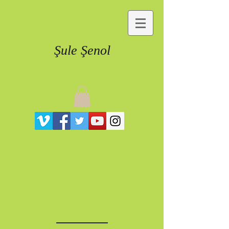
Şule Şenol