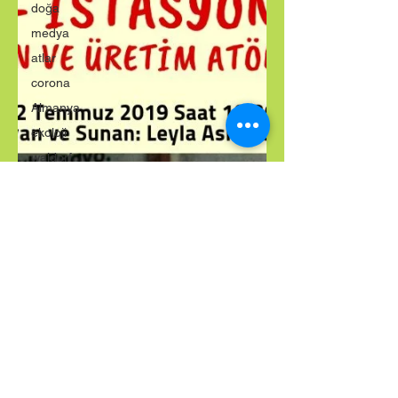
doğa
medya
atlar
corona
Almanya
ekoloji
waldorf
montessori
Adalar
İstanbul
fayton
HAYTAP
İlker
Kaleli
öğretmen
adalet
eğitim