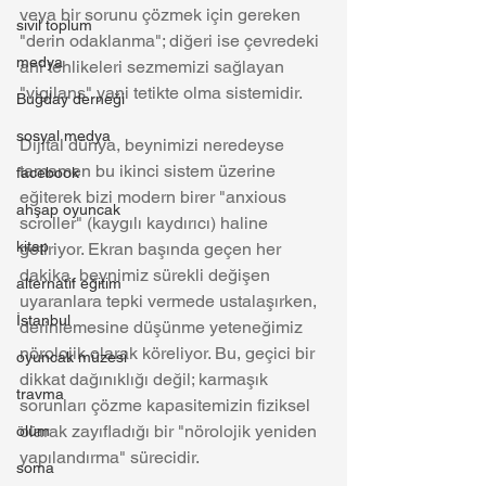
veya bir sorunu çözmek için gereken 
sivil toplum
"derin odaklanma"; diğeri ise çevredeki 
medya
ani tehlikeleri sezmemizi sağlayan 
"vigilans" yani tetikte olma sistemidir.
Buğday derneği
sosyal medya
Dijital dünya, beynimizi neredeyse 
tamamen bu ikinci sistem üzerine 
facebook
eğiterek bizi modern birer "anxious 
ahşap oyuncak
scroller" (kaygılı kaydırıcı) haline 
kitap
getiriyor. Ekran başında geçen her 
dakika, beynimiz sürekli değişen 
alternatif eğitim
uyaranlara tepki vermede ustalaşırken, 
İstanbul
derinlemesine düşünme yeteneğimiz 
nörolojik olarak köreliyor. Bu, geçici bir 
oyuncak müzesi
dikkat dağınıklığı değil; karmaşık 
travma
sorunları çözme kapasitemizin fiziksel 
olarak zayıfladığı bir "nörolojik yeniden 
ölüm
yapılandırma" sürecidir.
soma