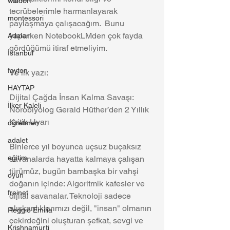
waldorf
tecrübelerimle harmanlayarak 
montessori
paylaşmaya çalışacağım.  Bunu 
yaparken NotebookLMden çok fayda 
Adalar
gördüğümü itiraf etmeliyim. 
İstanbul
fayton
Ve ilk yazı: 
HAYTAP
Dijital Çağda İnsan Kalma Savaşı: 
İlker Kaleli
Nörobiyolog Gerald Hüther’den 2 Yıllık 
Kritik Uyarı
öğretmen
adalet
Binlerce yıl boyunca uçsuz buçaksız 
eğitim
savanalarda hayatta kalmaya çalışan 
türümüz, bugün bambaşka bir vahşi 
oyun
doğanın içinde: Algoritmik kafesler ve 
freinet
dijital savanalar. Teknoloji sadece 
alışkanlıklarımızı değil, "insan" olmanın 
Reggio Emilia
çekirdeğini oluşturan şefkat, sevgi ve 
Krishnamurti