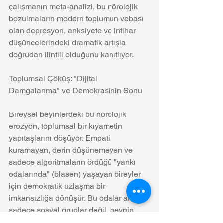
çalışmanın meta-analizi, bu nörolojik 
bozulmaların modern toplumun vebası 
olan depresyon, anksiyete ve intihar 
düşüncelerindeki dramatik artışla 
doğrudan ilintili olduğunu kanıtlıyor.
Toplumsal Çöküş: "Dijital 
Damgalanma" ve Demokrasinin Sonu
Bireysel beyinlerdeki bu nörolojik 
erozyon, toplumsal bir kıyametin 
yapıtaşlarını döşüyor. Empati 
kuramayan, derin düşünemeyen ve 
sadece algoritmaların ördüğü "yankı 
odalarında" (blasen) yaşayan bireyler 
için demokratik uzlaşma bir 
imkansızlığa dönüşür. Bu odalar artık 
sadece sosyal gruplar değil, beynin 
"ötekini" işlemesini engelleyen 