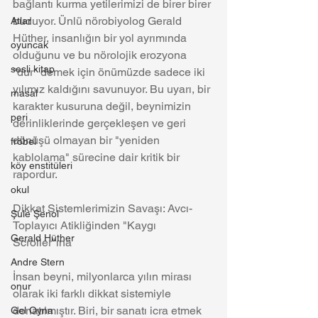
bağlantı kurma yetilerimizi de birer birer 
buduyor. Ünlü nörobiyolog Gerald 
Atlar
Hüther, insanlığın bir yol ayrımında 
oyuncak
olduğunu ve bu nörolojik erozyona 
sesli kitap
"dur" demek için önümüzde sadece iki 
yılımız kaldığını savunuyor. Bu uyarı, bir 
masal
karakter kusuruna değil, beynimizin 
peri
derinliklerinde gerçekleşen ve geri 
dönüşü olmayan bir "yeniden 
fröbel
kablolama" sürecine dair kritik bir 
köy enstitüleri
rapordur.
okul
Dikkat Sistemlerimizin Savaşı: Avcı-
Şule Şenol
Toplayıcı Atikliğinden "Kaygı 
Gerald Hüther
Scroller"ına
Andre Stern
İnsan beyni, milyonlarca yılın mirası 
onur
olarak iki farklı dikkat sistemiyle 
donatılmıştır. Biri, bir sanatı icra etmek 
Gel Oyna