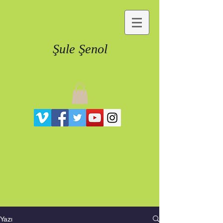
Şule Şenol
Yazı