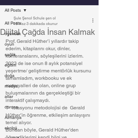
All Posts
Şule Şenol Schule şen ol
All Posts
15 Haz
3 dakikada okunur
Dijital Çağda İnsan Kalmak
oyuncak
Prof. Gerald Hüther’i yıllardır takip 
oyun
ederim, kitaplarını okur, dinler, 
sağlık
konferanslarını, söyleşilerini izlerim. 
2023 de ise onun 8 aylık potansiyel 
eğitim
yeşertme/ geliştirme mentörlük kursunu 
doğa
tamamladım, workbooku ve ek 
materyalleri de olan, online grup 
medya
buluşmalarının da gerçekleştiği bir 
atlar
interaktif çalışmaydı. 
corona
T-  istasyonu metodolojisi de  Gerald 
Hüther’in öğrenme, etkileşim anlayışını 
Almanya
temel alıyor.  
ekoloji
Bundan böyle, Gerald Hüther’den 
öğrendiklerimi kendi bilgi ve 