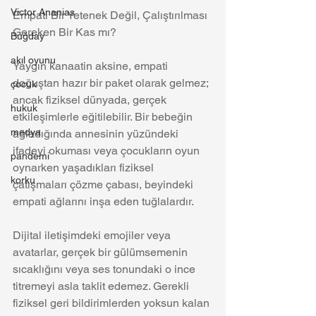
Victor Ananias
Empati Bir Yetenek Değil, Çalıştırılması 
Gereken Bir Kas mı?
Buğday
akıl oyunu
Yaygın kanaatin aksine, empati 
doğuştan hazır bir paket olarak gelmez; 
çocuk
ancak fiziksel dünyada, gerçek 
hukuk
etkileşimlerle eğitilebilir. Bir bebeğin 
medya
ağladığında annesinin yüzündeki 
ifadeyi okuması veya çocukların oyun 
pandemi
oynarken yaşadıkları fiziksel 
korku
çatışmaları çözme çabası, beyindeki 
empati ağlarını inşa eden tuğlalardır.
Dijital iletişimdeki emojiler veya 
avatarlar, gerçek bir gülümsemenin 
sıcaklığını veya ses tonundaki o ince 
titremeyi asla taklit edemez. Gerekli 
fiziksel geri bildirimlerden yoksun kalan 