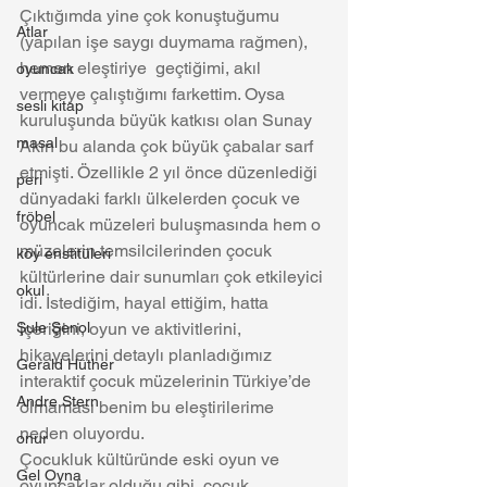
Çıktığımda yine çok konuştuğumu  
Atlar
(yapılan işe saygı duymama rağmen), 
hemen eleştiriye  geçtiğimi, akıl 
oyuncak
vermeye çalıştığımı farkettim. Oysa 
sesli kitap
kuruluşunda büyük katkısı olan Sunay 
masal
Akın bu alanda çok büyük çabalar sarf 
etmişti. Özellikle 2 yıl önce düzenlediği 
peri
dünyadaki farklı ülkelerden çocuk ve 
fröbel
oyuncak müzeleri buluşmasında hem o 
müzelerin temsilcilerinden çocuk 
köy enstitüleri
kültürlerine dair sunumları çok etkileyici 
okul
idi. İstediğim, hayal ettiğim, hatta 
Şule Şenol
içeriğini, oyun ve aktivitlerini, 
hikayelerini detaylı planladığımız 
Gerald Hüther
interaktif çocuk müzelerinin Türkiye’de 
Andre Stern
olmaması benim bu eleştirilerime 
neden oluyordu.
onur
Çocukluk kültüründe eski oyun ve 
Gel Oyna
oyuncaklar olduğu gibi, çocuk 