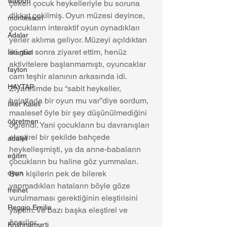
waldorf
çeken çocuk heykelleriyle bu soruna 
dikkat çekilmiş. Oyun müzesi deyince, 
montessori
çocukların interaktif oyun oynadıkları 
Adalar
yerler aklıma geliyor. Müzeyi açıldıktan 
iki gün sonra ziyaret ettim, henüz 
İstanbul
aktivitelere başlanmamıştı, oyuncaklar 
fayton
cam teşhir alanının arkasında idi. 
HAYTAP
Ziyaretimde bu “sabit heykeller, 
halatlarla bir oyun mu var”diye sordum, 
İlker Kaleli
maalesef öyle bir şey düşünülmediğini 
öğretmen
öğrendi. Yani çocukların bu davranışları 
eleştirel bir şekilde bahçede 
adalet
heykelleşmişti, ya da anne-babaların 
eğitim
çocukların bu haline göz yummaları. 
oyun
Ben kişilerin pek de bilerek 
yapmadıkları hataların böyle göze 
freinet
vurulmaması gerektiğinin eleştirisini 
Reggio Emilia
yaptım. Ve bazı başka eleştirel ve 
öneriler…
Krishnamurti