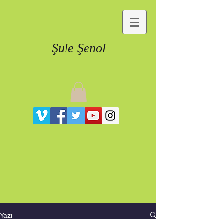
Şule Şenol
Yazı