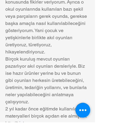
konusunda fikirler veriyorum. Ayrıca o 
okul oyunlarında kullanılan bazı şekil 
veya parçaların gerek oyunda, gerekse 
başka amaçla nasıl kullanılabileceğini 
gösteriyorum. Yani çocuk ve 
yetişkinlerle birlikte akıl oyunları 
üretiyoruz, türetiyoruz, 
hikayelendiriyoruz. 
Birçok kuruluş mevcut oyunları 
pazarlıyor akıl oyunları dersleriyle. Biz 
ise hazır ürünler yerine bu ve bunun 
gibi oyunları herkesin üretebileceğini, 
üretimin, tedariğin yollarını, ve bunlarla 
neler yapılabileceğini anlatmaya 
çalışıyoruz.  
2 yıl kadar önce eğitimde kullanılan 
materyalleri birçok açıdan ele almıştım.  
http://t-istasyonu-
geloyna.blogspot.com.tr/2014/04/kupleri