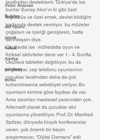
tarafından desteklenir. Türkiye’de ise 
Victor Ananias
bunlar Sunay Akın’ın ki gibi özel 
Buğday
teşebbüs ve özel emek, devlet bildiğim 
kadarıyla destek vermiyor  bu müzeler 
akıl oyunu
çoğalsın ve içeriği genişlesin, hatta 
çocuk
derinleşsin diye.
Okullarda ise  müfredatta oyun ve 
hukuk
fiziksel aktiviteler dersi var 1.- 4. Sınıfta. 
medya
Okullara tabletler dağıtılıyor, bu da 
pandemi
bilgisayar, cep telefonu oyunlarının 
çocuklar tarafından daha da çok 
korku
kullanılmasına sebebiyet veriyor. Bu 
oyunların kimine göre faydası da var. 
Ama zararları maalesef yararından çok. 
Alternatif olarak da çocuklar akıl 
oyunlarına yöneltiliyor. Prof. Dr. Manfred 
Spitzer, dünyada birçok konferanslar 
veren, çok önemli bir beyin 
araştırmacısı. “Dijital Demans” adlı 