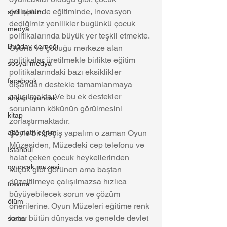
gelişiminde eğitiminde, inovasyon 
sivil toplum
dediğimiz yenilikler bugünkü çocuk 
medya
politikalarında büyük yer teşkil etmekte. 
Buğday derneği
Oyunu ve çocuğu merkeze alan 
politikalar üretilmekle birlikte eğitim 
sosyal medya
politikalarındaki bazı eksiklikler 
facebook
dışarıdan destekle tamamlanmaya 
çalışılmakta. Ve bu ek destekler 
ahşap oyuncak
sorunların kökünün görülmesini 
kitap
zorlaştırmaktadır.
alternatif eğitim
Şöyle bir geçiş yapalım o zaman Oyun 
Müzesiden, Müzedeki cep telefonu ve 
İstanbul
halat çeken çocuk heykellerinden 
oyuncak müzesi
küçük gibi görünen ama baştan 
düzeltilmeye çalışılmazsa hızlıca 
travma
büyüyebilecek sorun ve çözüm 
ölüm
önerilerine. Oyun Müzeleri eğitime renk 
katar bütün dünyada ve genelde devlet 
soma