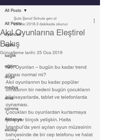
All Posts
Şule Şenol Schule şen ol
All Posts
25 Mar 2018
3 dakikada okunur
Akıl Oyunlarına Eleştirel
oyuncak
Bakış
oyun
Güncelleme tarihi:
25 Oca 2019
sağlık
eğitim
Akıl Oyunları – bugün bu kadar trend 
olması normal mi?
doğa
Akıl oyunlarının bu kadar popüler 
medya
olmasının bir nedeni bugün çocukların 
bilgisayarlarda, tablet ve telefonlarda 
atlar
oynaması.
corona
Çocukları bu oyunlardan kurtarmaya 
Almanya
çalışıyor birçok yetişkin. Hatta 
İstanbul’da yeni açılan oyun müzesinin 
ekoloji
bahçesinde de bir cep telefonu ve halat 