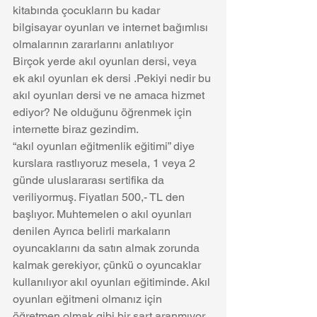
kitabında çocukların bu kadar 
bilgisayar oyunları ve internet bağımlısı 
olmalarının zararlarını anlatılıyor
Birçok yerde akıl oyunları dersi, veya 
ek akıl oyunları ek dersi .Pekiyi nedir bu 
akıl oyunları dersi ve ne amaca hizmet 
ediyor? Ne olduğunu öğrenmek için 
internette biraz gezindim.
“akıl oyunları eğitmenlik eğitimi” diye 
kurslara rastlıyoruz mesela, 1 veya 2 
günde uluslararası sertifika da 
veriliyormuş. Fiyatları 500,- TL den 
başlıyor. Muhtemelen o akıl oyunları 
denilen Ayrıca belirli markaların 
oyuncaklarını da satın almak zorunda 
kalmak gerekiyor, çünkü o oyuncaklar 
kullanılıyor akıl oyunları eğitiminde. Akıl 
oyunları eğitmeni olmanız için 
öğretmen olmak gibi bir şart aranmıyor, 